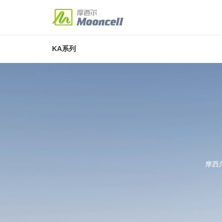
图像处理
控制系统
联动播放盒
商显云
多媒体
KA系列
解决方案
典型案例
服务与支持
新闻资讯
关于我们
Solution
About Us
探索更多
探索更多
探索更多
探索更多
探索更多
二合一视频处理器
发送主控
联网播放盒
联动播放盒
多媒体服务器
MVB2S/MVB4S/MVB4S Pro/MVB4S
V30 Pro/MTB200S/MTB400E/MTB60
MP系列
KA系列
多媒体服务器
经典案例
下载专区
公司新闻
MC
案例
行业
Plus
MTB800E/MTB1200E/MTB2000E
MC75E/MBR16
K系列
半球/整球
公司简介
企业
圆
MVB6S/MVB8S/MVB10E/MVB12E
MVB20E
M32/M40
投诉与建议
联系我们
酒吧屏
商务
透
摩西
3D显示