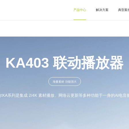
产品中心
解决方案
典型案
服务器
半球/整球
经典案
图像处理
圆盘屏
案例分
控制系统
圆环屏
联动播放盒
视频拼接器
异形主控
云平台
喇叭屏
商显云
0E
V系列
MBS系列
云平台
KA403 联动播放器
E认证
分类
新闻
全国办事处
常
BS系列
KTV
多媒体服务器
愿景
盘屏
发展历程
圆环屏
企
喇
酒吧屏
透明屏
海量素材 功能强大
合作
明屏
户外广告/交通
小
户外广告/交通
小间距
尔KA系列是集成 2/4K 素材播放、网络云更新等多种功能于一身的AI电音
沉浸式
3D显示