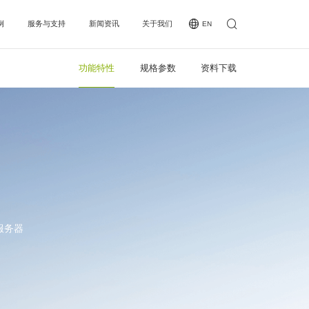
例
服务与支持
新闻资讯
关于我们
EN
功能特性
规格参数
资料下载
例
下载专区
公司新闻
公司简介
类
MCE认证
行业新闻
企业愿景
全国办事处
发展历程
夜场二合一处理器
接收卡系列
常见问题
企业荣誉
KT20/KT40/KT60/KT80/KT100/KT120/KT160
L4S Pro/L8S/A10X/M10D
见问题
操作视频
A708/A75E/A712/A716
操作视频
人才招聘
业荣誉
叭屏
人才招聘
KTV
A308
投诉与建议
联系我们
C10/C12
商务合作
间距
沉浸式
服务器