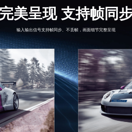
完美呈现 支持帧同
输入输出信号支持帧同步、不丢帧，画面细节完整呈现